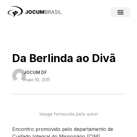
Ir
para
o
conteúdo
Da Berlinda ao Divã
JOCUM DF
maio 10, 2011
Image fornecida pelo autor
Encontro promovido pelo departamento de
Cuidado Integral do Missionário (CIM),