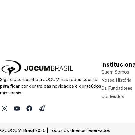
Instituciona
Quem Somos
Siga e acompanhe a JOCUM nas redes sociais
Nossa História
para ficar por dentro das novidades e conteúdos
Os Fundadores
missionais.
Conteúdos
I
Y
F
P
n
o
a
a
s
u
c
p
t
t
e
e
a
u
b
r
© JOCUM Brasil 2026 | Todos os direitos reservados