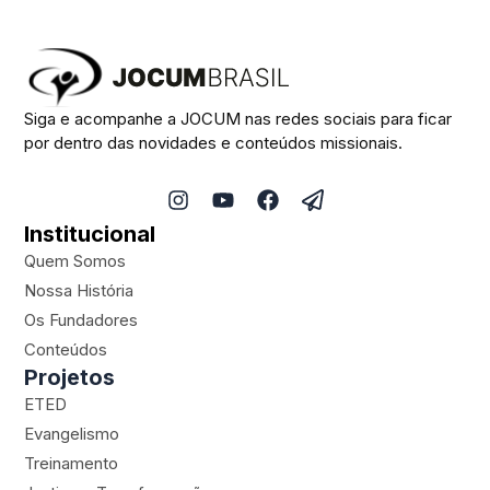
Siga e acompanhe a JOCUM nas redes sociais para ficar
por dentro das novidades e conteúdos missionais.
I
Y
F
P
n
o
a
a
Institucional
s
u
c
p
t
t
e
e
Quem Somos
a
u
b
r
Nossa História
g
b
o
-
Os Fundadores
r
e
o
p
a
k
l
Conteúdos
m
a
Projetos
n
ETED
e
Evangelismo
Treinamento