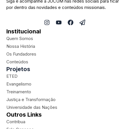
Siga e acompanhe a JOCUM nas redes sociais para ficar
por dentro das novidades e conteúdos missionais.
I
Y
F
P
n
o
a
a
Institucional
s
u
c
p
t
t
e
e
Quem Somos
a
u
b
r
Nossa História
g
b
o
-
Os Fundadores
r
e
o
p
a
k
l
Conteúdos
m
a
Projetos
n
ETED
e
Evangelismo
Treinamento
Justiça e Transformação
Universidade das Nações
Outros Links
Contribua