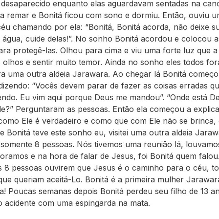
 desaparecido enquanto elas aguardavam sentadas na cano
 remar e Bonitá ficou com sono e dormiu. Então, ouviu 
céu chamando por ela: “Bonitá, Bonitá acorda, não deixe su
 água, cuide delas!”. No sonho Bonitá acordou e colocou as
ara protegê-las. Olhou para cima e viu uma forte luz que a
s olhos e sentir muito temor. Ainda no sonho eles todos fo
a uma outra aldeia Jarawara. Ao chegar lá Bonitá começou
dizendo: “Vocês devem parar de fazer as coisas erradas q
endo. Eu vim aqui porque Deus me mandou”. “Onde está D
e?” Perguntaram as pessoas. Então ela começou a explica
 como Ele é verdadeiro e como que com Ele não se brinca, e
e Bonitá teve este sonho eu, visitei uma outra aldeia Jara
omente 8 pessoas. Nós tivemos uma reunião lá, louvamo
oramos e na hora de falar de Jesus, foi Bonitá quem falou
s 8 pessoas ouvirem que Jesus é o caminho para o céu, t
que queriam aceitá-Lo. Bonitá é a primeira mulher Jarawar
ia! Poucas semanas depois Bonitá perdeu seu filho de 13 
o acidente com uma espingarda na mata.