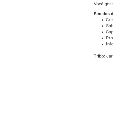
Você gost
Pedidos 
Cre
Sab
Cap
Pro
Inf
Tribo: Ja