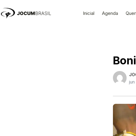
Ir
para
Inicial
Agenda
Que
o
conteúdo
Boni
JO
jun