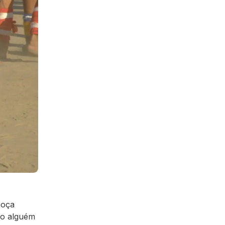
moça
do alguém