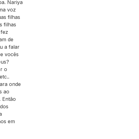
a. Nariya
uma voz
as filhas
 filhas
 fez
ram de
 a falar
ue vocês
eus?
r o
tc..
wara onde
s ao
. Então
odos
a
anos em