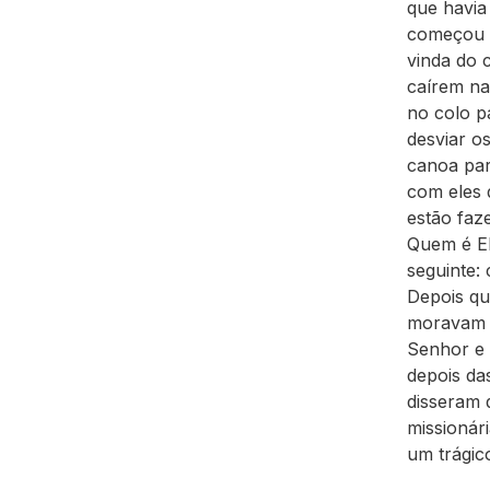
que havia
começou a
vinda do 
caírem na
no colo p
desviar o
canoa par
com eles 
estão faz
Quem é El
seguinte:
Depois qu
moravam s
Senhor e 
depois da
disseram 
missionár
um trágic