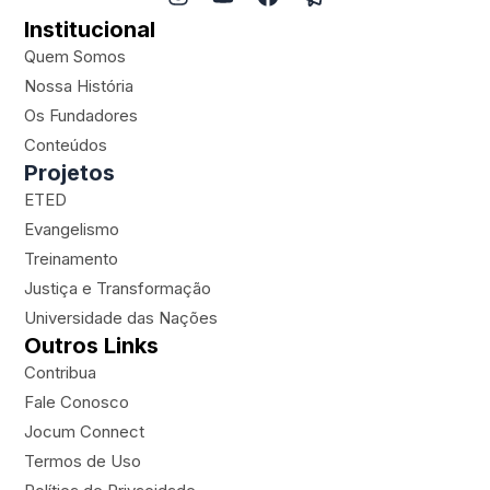
n
o
a
a
Institucional
s
u
c
p
t
t
e
e
Quem Somos
a
u
b
r
Nossa História
g
b
o
-
Os Fundadores
r
e
o
p
a
k
l
Conteúdos
m
a
Projetos
n
ETED
e
Evangelismo
Treinamento
Justiça e Transformação
Universidade das Nações
Outros Links
Contribua
Fale Conosco
Jocum Connect
Termos de Uso