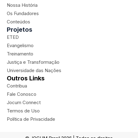
a
u
b
r
Nossa História
g
b
o
-
Os Fundadores
r
e
o
p
a
k
l
Conteúdos
m
a
Projetos
n
ETED
e
Evangelismo
Treinamento
Justiça e Transformação
Universidade das Nações
Outros Links
Contribua
Fale Conosco
Jocum Connect
Termos de Uso
Política de Privacidade