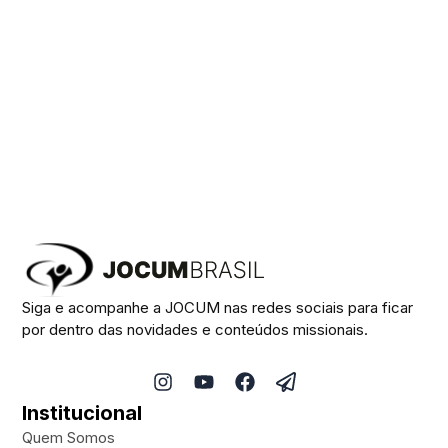
Siga e acompanhe a JOCUM nas redes sociais para ficar
por dentro das novidades e conteúdos missionais.
I
Y
F
P
n
o
a
a
Institucional
s
u
c
p
t
t
e
e
Quem Somos